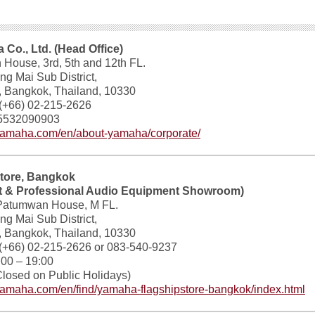
Co., Ltd. (Head Office)
ouse, 3rd, 5th and 12th FL.
g Mai Sub District,
, Bangkok, Thailand, 10330
(+66) 02-215-2626
05532090903
h.yamaha.com/en/about-yamaha/corporate/
tore, Bangkok
nt & Professional Audio Equipment Showroom)
Patumwan House, M FL.
g Mai Sub District,
, Bangkok, Thailand, 10330
(+66) 02-215-2626 or 083-540-9237
00 – 19:00
losed on Public Holidays)
h.yamaha.com/en/find/yamaha-flagshipstore-bangkok/index.html