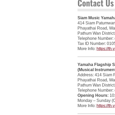
Contact Us
Siam Music Yamaha 
414 Siam Patumwan H
Phayathai Road, Wan
Pathum Wan District
Telephone Number: 
Tax ID Number: 01
More Info:
https://t
Yamaha Flagship S
(Musical Instrume
Address: 414 Siam 
Phayathai Road, Wan
Pathum Wan District
Telephone Number: 
Opening Hours:
10:
Monday – Sunday (C
More Info:
https://t