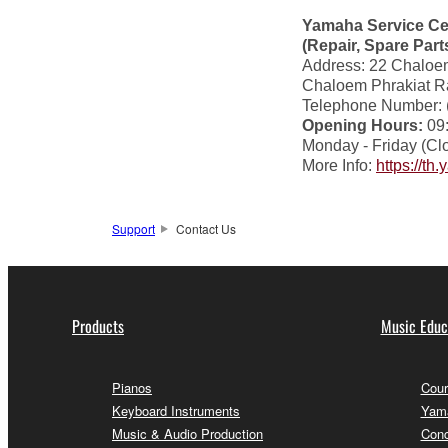
Yamaha Service Ce
(Repair, Spare Par
Address: 22 Chaloem
Chaloem Phrakiat Ra
Telephone Number: (
Opening Hours:
09:
Monday - Friday (Cl
More Info:
https://th
Support
Contact Us
Products
Music Educ
Pianos
Cour
Keyboard Instruments
Yama
Music & Audio Production
Conc