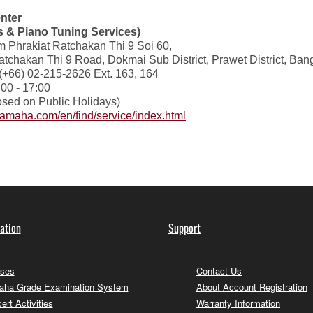
nter
ts & Piano Tuning Services)
 Phrakiat Ratchakan Thi 9 Soi 60,
tchakan Thi 9 Road, Dokmai Sub District, Prawet District, Ba
+66) 02-215-2626 Ext. 163, 164
00 - 17:00
osed on Public Holidays)
.yamaha.com/en/find/service/index.html
ation
Support
ses
Contact Us
ha Grade Examination System
About Account Registration
ert Activities
Warranty Information