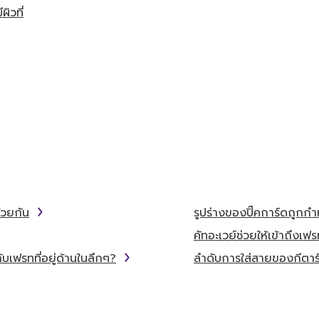
ิวที่
้วยกัน
รูปร่างของปิ๊คการ์ดถูกก
คัทอะเวย์ช่วยให้เข้าถึงเฟร
บเฟรทที่อยู่ด้านในลึกๆ?
ลำดับการใส่สายของกีตาร