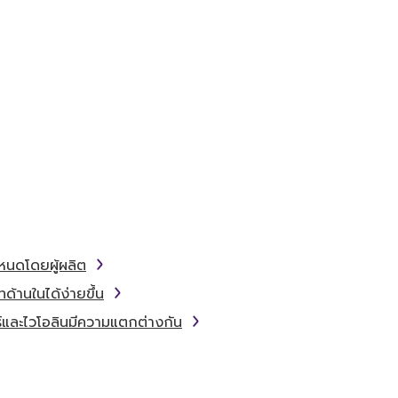
ำหนดโดยผู้ผลิต
ทด้านในได้ง่ายขึ้น
์และไวโอลินมีความแตกต่างกัน