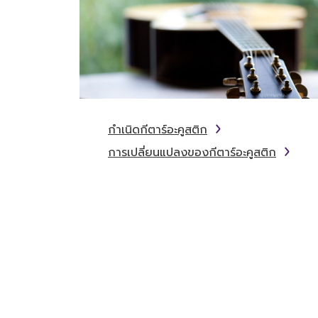
กำเนิดกีตาร์อะคูสติก
การเปลี่ยนแปลงของกีตาร์อะคูสติก