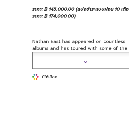
ราคา: ฿ 145,000.00 (แบ่งชำระแบบผ่อน 10 เดื
ราคา: ฿ 174,000.00)
Nathan East has appeared on countless
albums and has toured with some of the
biggest names in music. So it's only natu
r
that Nathan's signature bass has to deliv
แสดง
tone and versatility ready for a wide vari
ข้อมูล
of gigs. Enter BBNEII...
เพิ่ม
มีให้เลือก
เติม