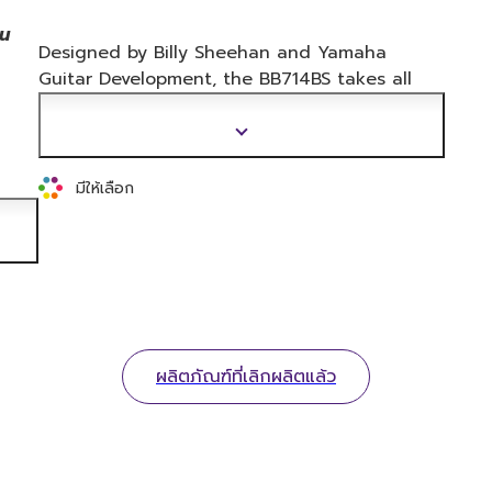
อน
Designed by Billy Sheehan and Yamaha
Guitar Development, the BB714BS takes all
the best features of
Billy's signature bass –
the Attitude – and puts them in a package
แสดง
great for any style on any stage.
ข้อมูล
เพิ่ม
มีให้เลือก
al
เติม
er
ety
ผลิตภัณฑ์ที่เลิกผลิตแล้ว