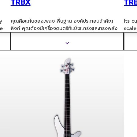
TRBX
TR
y
คุณคือแก่นของเพลง พื้นฐาน องค์ประกอบสำคัญ
Its c
ie
ลิงก์ คุณต้องมีเครื่องดนตรีที่แข็งแกร่งและทรงพลัง
scale
สรรค์
สำหรับการแสดง เครื่องดนตรีที่จะให้อิสระคุณในการนำ
possi
ลาย
เสนอและสร้
างสรรค์สิ่งใหม่ รวมทั้งก้าวข้ามขีดจำกัด
and 
แสดง
อ
คุณต้องการเพียงแค่เบสซักตัวที่มีคุณสมบัติครบถ้วน
Jazz 
ข้อมูล
B
เบสของเราให้ทั้งเสียง สัมผัส และรูปลักษณ์ ที่ไม่เป็น
excep
เพิ่ม
ส
สองรองใคร
เติม
the n