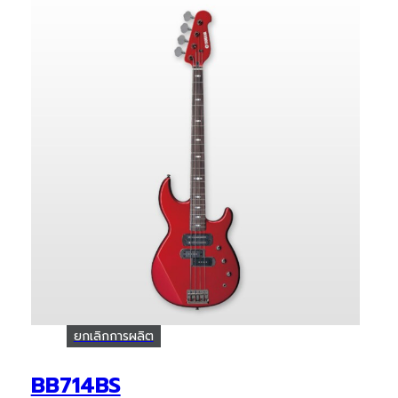
ยกเลิกการผลิต
BB714BS