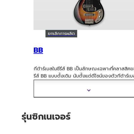
ยกเลิกการผลิต
BB
กีต้าร์เบสในซีรีส์ BB เป็นลักษณะเฉพาะที่คลาสสิคข
รีส์ BB แบบดั้งเดิม นับตั้งแต่ดีไซน์ของตัวกีต้าร
์เบ
ใหญ่เป็นพิเศษ ควบคู่ไปกับคอแบบbolt-on จนถึง
ฮาร์ดแวร์แบบวินเทจ โซปบาร์ และปิคอัพแบบ split
แสดง
ข้อมูล
เพิ่ม
เติม
รุ่นซิกเนเจอร์