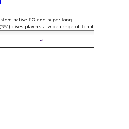
B
ustom active EQ and super long
(35") gives players a wide range of tonal
bility, perfectly balanced string tention
excep
tional low-frequency response.From
แสดง
and Fusion to Rock and Metal, TRB's
ข้อมูล
tional versatility push bass creativity to
เพิ่ม
ext level.
เติม