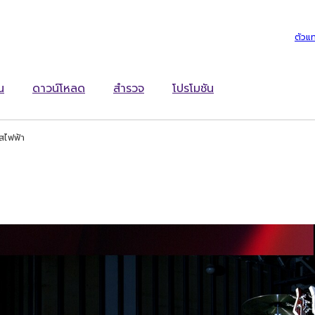
ตัวแ
น
ดาวน์โหลด
สำรวจ
โปรโมชัน
บสไฟฟ้า