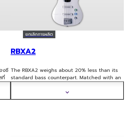
ยกเลิกการผลิต
RBXA2
องซี
The RBXA2 weighs about 20% less than its
สที่
standard bass counterpart. Matched with an
original pickup system develop
ed in
-coil
cooperation with Yamaha Artist Services
แสดง
Hollywood, it delivers a heavy sound that is
ข้อมูล
both clear and powerful.
เพิ่ม
เติม