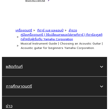
แตกต่างกัน
เครื่องดนตรี
กีตาร์ เบส และแอมป์
สำรวจ
คู่มือเครื่องดนตรี | วิธีเปลี่ยนสายและใส่สายกีตาร์ | กีตาร์อะคูสติ
กสำหรับผู้เริ่มต้น Yamaha Corporation
Musical Instrument Guide | Choosing an Acoustic Guitar |
Acoustic guitar for beginners Yamaha Corporation.
ผลิตภัณฑ์
การศึกษาดนตรี
ข่าว