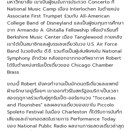
มหาวิทยาลัย เขาเป็นผู้ชนะในการประกวด Concerto ที่
National Music Camp เมือง Interlochen ในตำแหน่ง
Associate First Trumpet ร่วมกับ All-American
College Band of Disneyland และเป็นผู้ชนะทุนการศึกษา
จาก Armando A. Ghitalla Fellowship เพื่อเข้าเรียนที่
Berkshire Music Center เมือง Tanglewood ภายหลัง
เขาได้เป็นสมาชิกและผู้บรรเลงเดี่ยวในวง U.S. Air Force
Band ในวอชิงตัน ดี.ซี. รวมถึงเป็นผู้เล่นพิเศษใน National
Symphony อีกด้วย หลังออกจากกองทัพอากาศ Robert
ได้รับตำแหน่งทรัมเป็ตเดี่ยวของ Chicago Chamber
Brass
ขณะนี้ Robert ยังคงทำงานเป็นนักดนตรีเดี่ยวและแพทย์
ฝ่ายรักษาอยู่เรื่อยๆ เขาออกทัวร์ในสหรัฐอเมริกาเป็นเวลา
สองฤดูกาลร่วมกับคู่หูทรัมเป็ต-ออร์แกนวง "Toccatas
and Flourishes" และผลงานเดี่ยวของเขาใน Piccolo
Spoleto Festival ในเมือง Charleston ก็ได้รับการบันทึก
เสียงและถ่ายทอดสดในรายการ Performance Today
ของ National Public Radio ผลงานการแสดงเดี่ยวล่าสุด