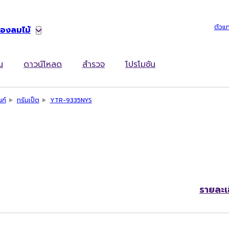
ตัวแ
่องลมไม้
น
ดาวน์โหลด
สำรวจ
โปรโมชัน
ณฑ์
ทรัมเป็ต
YTR-9335NYS
รายละเ