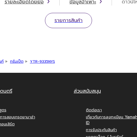
รายละเอียดโดยย่อ
ข้อมูลจำเพาะ
ดาวน์
รายการสินค้า
ณฑ์
ทรัมเป็ต
YTR-9335NYS
ดนตรี
ส่วนสนับสนุน
สูตร
ติดต่อเรา
การสอบเกรดยามาฮ่า
เกี่ยวกับการลงทะเบียน Yama
ID
อนเสิร์ต
การรับประกันสินค้า
แคตตาล็อก / โบรชัวร์