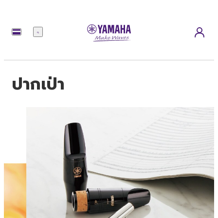
เมนู
ปากเป่า