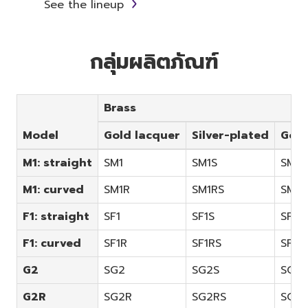
See the lineup
กลุ่มผลิตภัณฑ์
Brass
Model
Gold lacquer
Silver-plated
Gold
M1: straight
SM1
SM1S
SM1S
M1: curved
SM1R
SM1RS
SM1R
F1: straight
SF1
SF1S
SF1G
F1: curved
SF1R
SF1RS
SF1R
G2
SG2
SG2S
SG2
G2R
SG2R
SG2RS
SG2