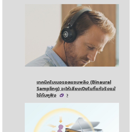
เทคนิคไบเนอรอลแซมพลิง (Binaural
Sampling) จะให้เสียงเปียโนที่แท้จริงแม้
ใช้กับหูฟัง