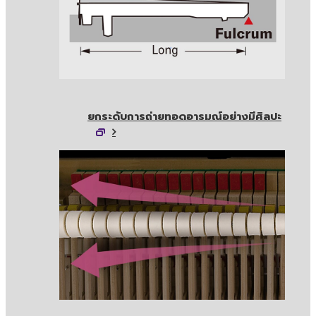
ยกระดับการถ่ายทอดอารมณ์อย่างมีศิลปะ