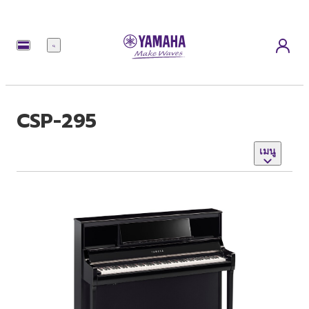
เมนู
CSP-295
เมนู