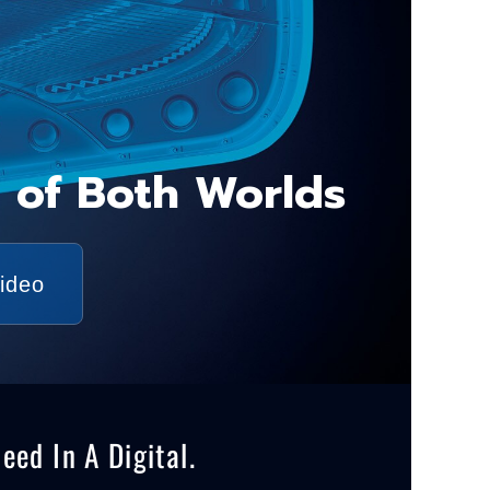
 of Both Worlds
video
ed In A Digital.