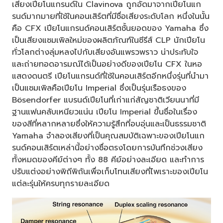
เสียงเปียโนแกรนด์ใน Clavinova ถูกอัดมาจากเปียโนแก
รนด์มากมายที่ใช้ในคอนเสิร์ตที่มีชื่อเสียงระดับโลก หนึ่งในนั้น
คือ CFX เปียโนแกรนด์คอนเสิร์ตชั้นยอดของ Yamaha ซึ่ง
เป็นเสียงแซมเพิลใหม่ของผลิตภัณฑ์ในซีรีส์ CLP นักเปียโน
ทั่วโลกต่างลุ่มหลงไปกับเสียงอันแพรวพราว น่าประทับใจ
และถ่ายทอดอารมณ์ได้เป็นอย่างดีของเปียโน CFX ในหอ
แสดงดนตรี เปียโนแกรนด์ที่ใช้ในคอนเสิร์ตอีกหนึ่งรุ่นที่นำมา
เป็นแซมเพิลคือเปียโน Imperial ซึ่งเป็นรุ่นเรือธงของ
Bösendorfer แบรนด์เปียโนที่เก่าแก่สัญชาติเวียนนาที่มี
ฐานแฟนคลับเหนียวแน่น เปียโน Imperial ขึ้นชื่อในเรื่อง
ของสีที่หลากหลายซึ่งให้ความรู้สึกที่อบอุ่นและเป็นธรรมชาติ
Yamaha จำลองเสียงที่เป็นคุณสมบัติเฉพาะของเปียโนแก
รนด์คอนเสิร์ตเหล่านี้อย่างซื่อตรงโดยการบันทึกช่วงเสียง
ทั้งหมดของคีย์ต่างๆ ทั้ง 88 คีย์อย่างละเอียด และทำการ
ปรับแต่งอย่างพิถีพิถันเพื่อเก็บโทนเสียงที่ไพเราะของเปียโน
แต่ละรุ่นให้ครบทุกรายละเอียด