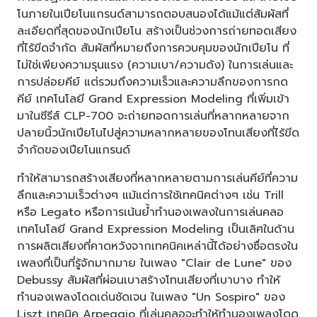
โนภายในเปียโนแกรนด์สามารถตอบสนองได้แม้แต่สัมผัสที่
ละเอียดที่สุดของนักเปียโน สร้างเป็นช่วงการถ่ายทอดเสียง
ที่ไร้ขีดจำกัด สัมผัสที่หมายถึงการควบคุมของนักเปียโน ที่
ไม่ใช่เพียงความรุนแรง (ความเบา/ความดัง) ในการเล่นและ
การปล่อยคีย์ แต่รวมถึงความเร็วและความลึกของการกด
คีย์ เทคโนโลยี Grand Expression Modeling ที่เพิ่มเข้า
มาในซีรีส์ CLP-700 จะถ่ายทอดการเล่นที่หลากหลายจาก
ปลายนิ้วนักเปียโนไปสู่ความหลากหลายของโทนเสียงที่ไร้ขีด
จำกัดของเปียโนแกรนด์
ทำให้สามารถสร้างเสียงที่หลากหลายตามการเล่นคีย์ที่ความ
ลึกและความเร็วต่างๆ แม้แต่การใช้เทคนิคต่างๆ เช่น Trill
หรือ Legato หรือการเน้นย้ำทำนองเพลงในการเล่นคลอ
เทคโนโลยี Grand Expression Modeling เป็นเลิศในด้าน
การผลิตเสียงที่คาดหวังจากเทคนิคเหล่านี้ได้อย่างซื่อตรงใน
เพลงที่เป็นที่รู้จักมากมาย ในเพลง "Clair de Lune" ของ
Debussy สัมผัสที่ผ่อนเบาสร้างโทนเสียงที่เบาบาง ทำให้
ทำนองเพลงโดดเด่นชัดเจน ในเพลง "Un Sospiro" ของ
Liszt เทคนิค Arpeggio ที่เล่นคลอจะทำให้ทำนองเพลงโดด