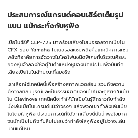
ประสบการณ์แกรนด์คอนเสิร์ตเต็มรูป
แบบ แม้กระทั่งกับหูฟัง
เปียโนซีรีส์ CLP-725 มาพร้อมเสียงไบเนอรอลจากเปียโน
CFX ของ Yamaha ไบเนอรอลแซมพลิงคือเทคนิคการแซม
พลิงที่อาศัยการจัดวางไมโครโฟนชนิดพิเศษที่บริเวณศีรษะ
ของหุ่นจำลองให้อยู่ในตำแหน่งหูของนักเปียโนเพื่อบันทึก
เสียงเปียโนในลักษณะที่สมจริง
เราเลือกใช้เทคนิคนี้เพื่อสร้างสภาพแวดล้อม รวมถึงความ
กังวาลที่สมบูรณ์และเป็นธรรมชาติของเปียโนอะคูสติกในเปีย
โน Clavinova เทคนิคนี้จะทำให้นักเปียโนรู้สึกราวกับกำลัง
นั่งเล่นเปียโนแกรนด์แม้ว่าจริงๆ แล้วพวกเขากำลังเล่นเปีย
โนโดยใส่หูฟัง ประสบการณ์ที่ได้จากเสียงนี้นั้นน่าพอใจมาก
จนนักเปียโนถึงกับลืมไปเลยว่ากำลังใส่หูฟังอยู่ไม่ว่าจะเล่น
นานแค่ไหน