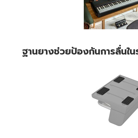
ฐานยางช่วยป้องกันการลื่นในร