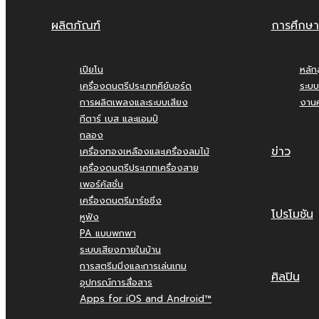
ผลิตภัณฑ์
การศึกษา
เปียโน
หลัก
เครื่องดนตรีประเภทคีย์บอร์ด
ระบบ
การผลิตเพลงและระบบเสียง
งานค
กีตาร์ เบส และแอมป์
กลอง
ข่าว
เครื่องทองเหลืองและเครื่องลมไม้
เครื่องดนตรีประเภทเครื่องสาย
เพอร์คัสชั่น
เครื่องดนตรีมาร์ชชิ่ง
โปรโมชัน
หูฟัง
PA แบบพกพา
ระบบเสียงภายในบ้าน
การสตรีมมิ่งและการเล่นเกม
ศิลปิน
อุปกรณ์การสื่อสาร
Apps for iOS and Android™