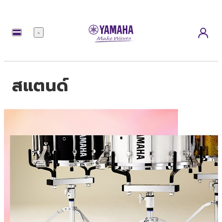
เมนู
สแตนด์