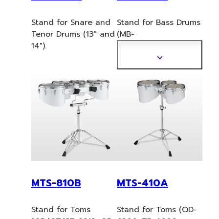
Stand for Snare and
Stand for Bass Drums
Tenor Drums (13" and
(MB
-
14").
8300/6300/4000
Series).
แสดง
ข้อมูล
เพิ่ม
เติม
MTS-810B
MTS-410A
Stand for Toms
Stand for Toms (QD-