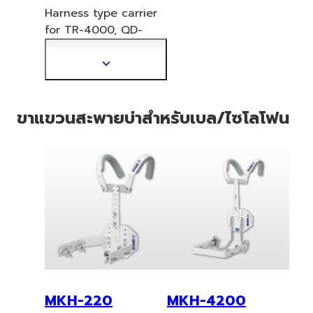
Harness type carrier
for TR-4000,
QD-
6300 Series. Height:
446-598mm
แสดง
ข้อมูล
เพิ่ม
ขาแขวนสะพายบ่าสำหรับเบล/ไซโลโฟน
เติม
MKH-220
MKH-4200