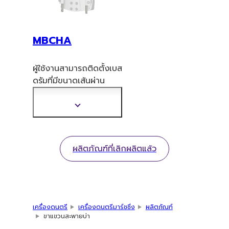
MBCHA
ผู้ใช้งานสามารถติดตั้งเบส
ดรัมที่มีขนาดเส้นผ่าน
ศูนย์กลางสูงสุด 18 นิ้วไว้
ในตำแหน่งสูงโดยใช้ขา
แสดง
แขวนสะพายบ่าตำแหน่ง
ข้อมูล
สูง MBCHA ซึ่งมีแยก
เพิ่ม
จำหน่ายต่างหาก
เติม
ผลิตภัณฑ์ที่เลิกผลิตแล้ว
เครื่องดนตรี
เครื่องดนตรีมาร์ชชิ่ง
ผลิตภัณฑ์
ขาแขวนสะพายบ่า