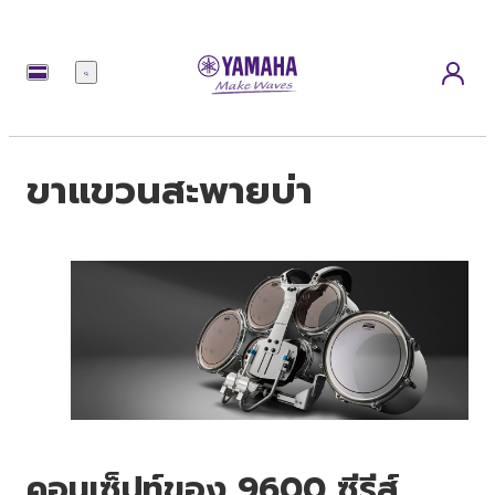
เมนู
ขาแขวนสะพายบ่า
คอนเซ็ปท์ของ 9600 ซีรีส์