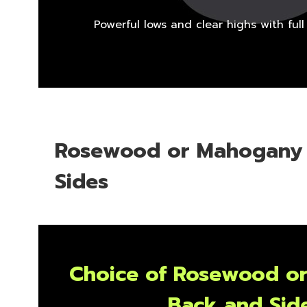
Powerful lows and clear highs with ful
Rosewood or Mahogany
Sides
Choice of Rosewood o
Back and Sid