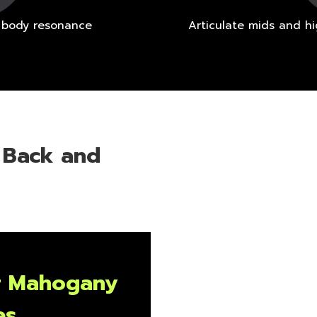
l body resonance
Articulate mids and h
 Back and
r Mahogany
es