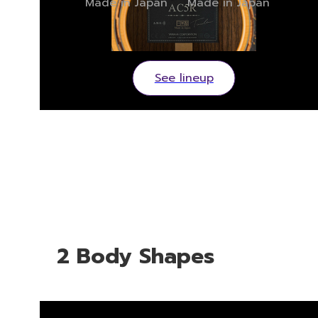
Made in Japan
Made in Japan
See lineup
2 Body Shapes