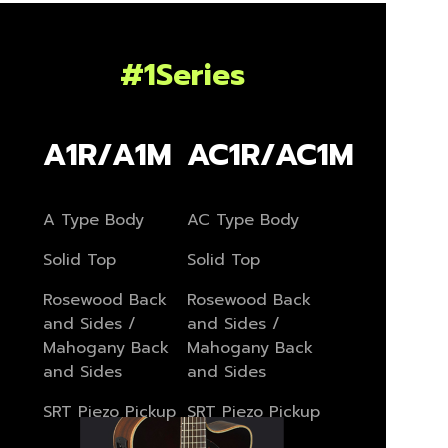
#1Series
A1R/A1M
AC1R/AC1M
A Type Body
AC Type Body
Solid Top
Solid Top
Rosewood Back
Rosewood Back
and Sides /
and Sides /
Mahogany Back
Mahogany Back
and Sides
and Sides
SRT Piezo Pickup
SRT Piezo Pickup