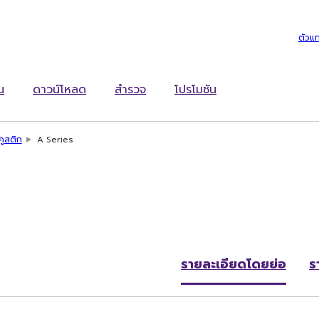
ตัวแ
น
ดาวน์โหลด
สำรวจ
โปรโมชัน
คูสติก
A Series
รายละเอียดโดยย่อ
ร