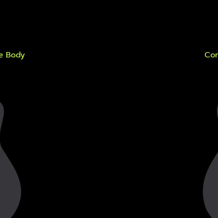
e Body
Con