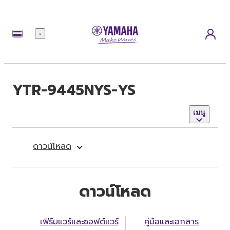
เมนู
YTR-9445NYS-YS
เมนู
ดาวน์โหลด
ดาวน์โหลด
เฟิร์มแวร์และซอฟต์แวร์
คู่มือและเอกสาร