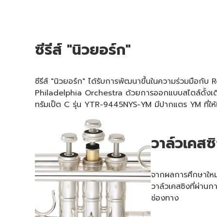
ซีรีส์ "นิวยอร์ก"
ซีรีส์ "นิวยอร์ก" ได้รับการพัฒนาขึ้นในความร่วมมือก
Philadelphia Orchestra ด้วยการออกแบบสไตล์ดั้งเดิมแล
ทรัมเป็ต C รุ่น YTR-9445NYS-YM มีปากแตร YM ที่ให้
วาล์วเคสซ
จากผลการศึกษาใหม่จ
วาล์วเคสซิงที่ผ่านกา
ช่องทาง