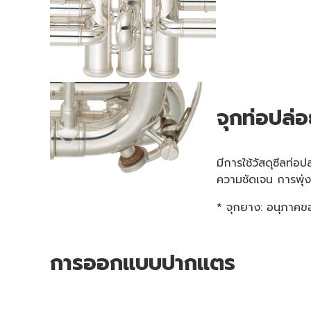
จุกท่อปล่
มีการใช้วัสดุซีลท่อ
ความชัดเจน การพุ่
* จุกยาง: อนุภาคขอ
การออกแบบปากแตร