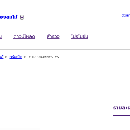
ตัวแ
่องลมไม้
น
ดาวน์โหลด
สำรวจ
โปรโมชัน
ณฑ์
ทรัมเป็ต
YTR-9445NYS-YS
รายละเ