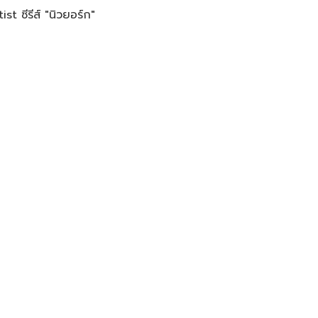
t ซีรีส์ "นิวยอร์ก"