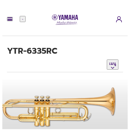
เมนู
YTR-6335RC
เมนู