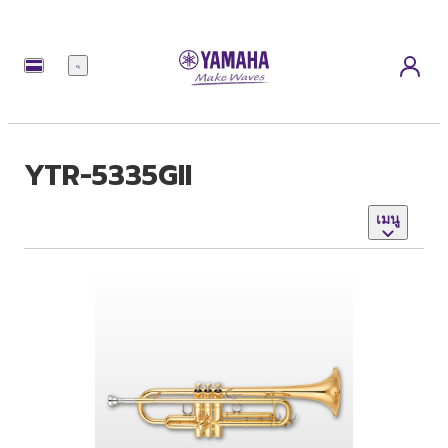
เมนู
YTR-5335GII
เมนู