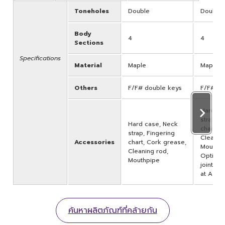
Toneholes
Double
Double
Body
4
4
Sections
Specifications
Material
Maple
Maple
Others
F/F# double keys
F/F# do
Hard ca
strap, F
Hard case, Neck
chart, C
strap, Fingering
Cleanin
Accessories
chart, Cork grease,
Mouthpi
Cleaning rod,
Optiona
Mouthpipe
joint (b
at A=41
ค้นหาผลิตภัณฑ์ที่คล้ายกัน