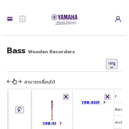
เมนู
Bass
Wooden Recorders
เมนู
สามารถเลื่อนได้
Key
F
F
YRB-61SP
System
Baroque
Baroqu
Windway
Arch
Arch
YRB-61