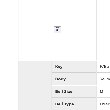
Key
F/Bb
Body
Yello
Bell Size
M
Bell Type
Fixe