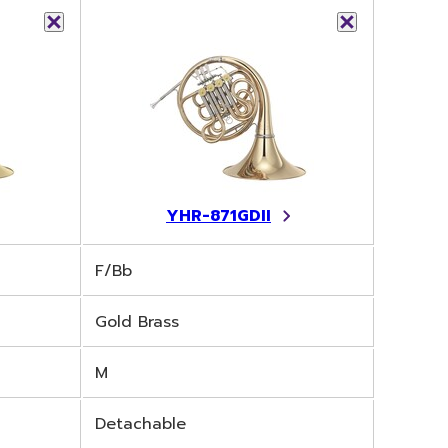
YHR-871GDII
F/Bb
Gold Brass
M
Detachable