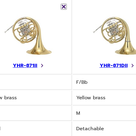
YHR-871II
YHR-871DII
F/Bb
w brass
Yellow brass
M
d
Detachable