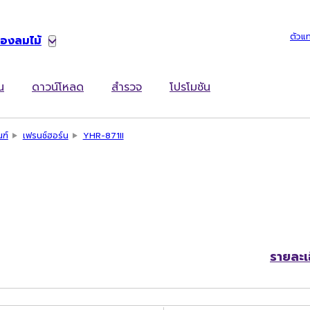
ตัวแ
่องลมไม้
น
ดาวน์โหลด
สำรวจ
โปรโมชัน
ณฑ์
เฟรนช์ฮอร์น
YHR-871II
รายละเ