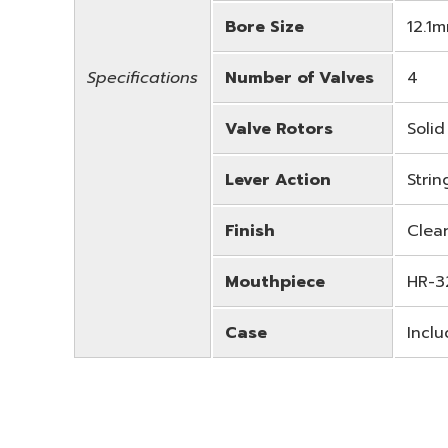
Bore Size
12.1m
Specifications
Number of Valves
4
Valve Rotors
Solid
Lever Action
Strin
Finish
Clea
Mouthpiece
HR-3
Case
Incl