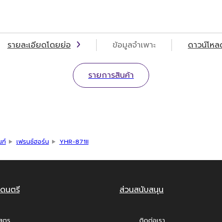
รายละเอียดโดยย่อ
ข้อมูลจำเพาะ
ดาวน์โหล
รายการสินค้า
ณฑ์
เฟรนช์ฮอร์น
YHR-871II
ดนตรี
ส่วนสนับสนุน
สูตร
ติดต่อเรา