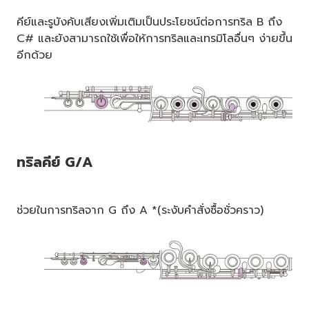
คีย์และรูบังคับเสียงเพิ่มเติมเป็นประโยชน์ต่อการทริล B ถึง
C# และยังสามารถใช้เพื่อให้การทริลและเทรมิโลอื่นๆ ง่ายขึ้น
อีกด้วย
ทริลคีย์ G/A
ช่วยในการทริลจาก G ถึง A *(ระงับคำสั่งซื้อชั่วคราว)