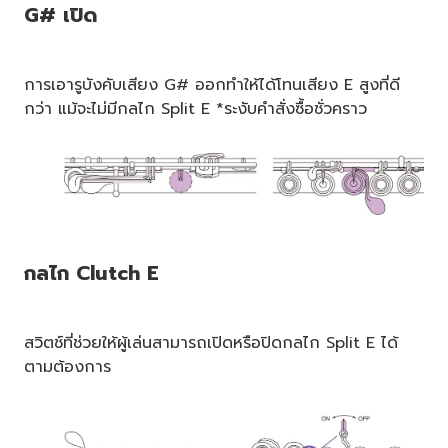
G# เปิด
การเอารูบังคับเสียง G# ออกทำให้ได้โทนเสียง E สูงที่ดี
กว่า แม้จะไม่มีกลไก Split E *ระงับคำสั่งซื้อชั่วคราว
กลไก Clutch E
สวิตช์ที่ช่วยให้ผู้เล่นสามารถเปิดหรือปิดกลไก Split E ได้
ตามต้องการ