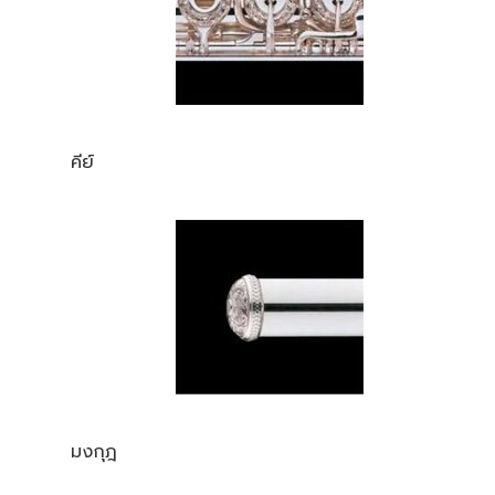
คีย์
มงกุฎ