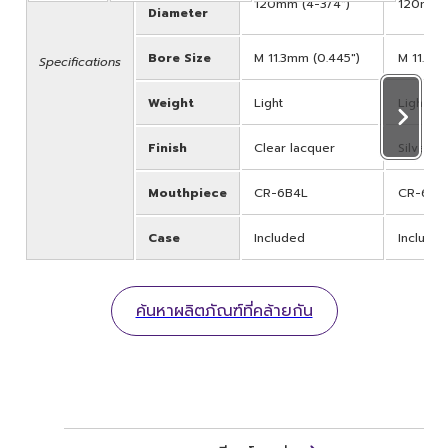
120mm (4-3/4")
120mm (
Diameter
Bore Size
M 11.3mm (0.445")
M 11.3mm
Specifications
Weight
Light
Light
Finish
Clear lacquer
Silver-p
Mouthpiece
CR-6B4L
CR-6B4
Case
Included
Include
ค้นหาผลิตภัณฑ์ที่คล้ายกัน