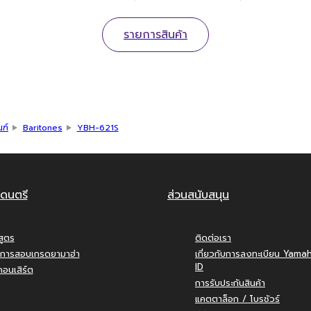
รายการสินค้า
ณฑ์
Baritones
YBH-621S
ดนตรี
ส่วนสนับสนุน
สูตร
ติดต่อเรา
การสอบเกรดยามาฮ่า
เกี่ยวกับการลงทะเบียน Yama
ID
อนเสิร์ต
การรับประกันสินค้า
แคตตาล็อก / โบรชัวร์