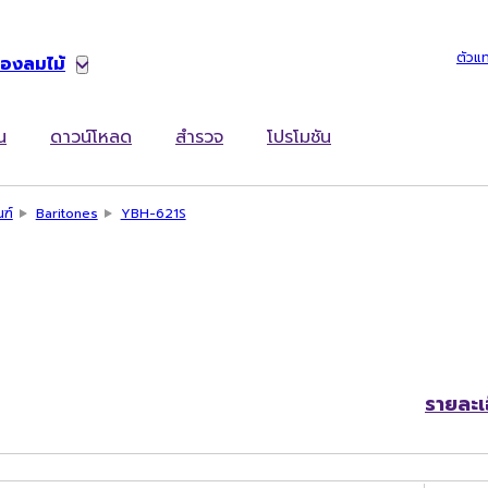
ตัวแ
่องลมไม้
น
ดาวน์โหลด
สำรวจ
โปรโมชัน
ณฑ์
Baritones
YBH-621S
รายละเ