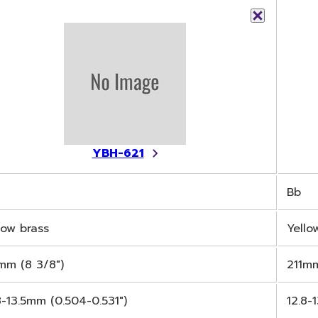
YBH-621
Bb
low brass
Yello
mm (8 3/8")
211mm
8-13.5mm (0.504-0.531")
12.8-