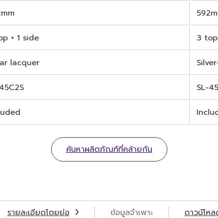
2mm
592
op + 1 side
3 top
ar lacquer
Silve
-45C2S
SL-4
luded
Inclu
ค้นหาผลิตภัณฑ์ที่คล้ายกัน
รายละเอียดโดยย่อ
ข้อมูลจำเพาะ
ดาวน์โหล