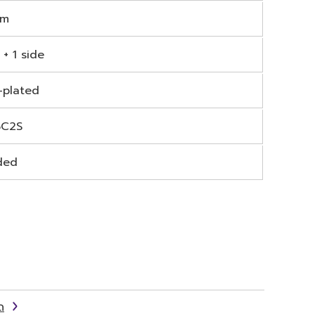
mm
 + 1 side
r-plated
5C2S
ded
ด