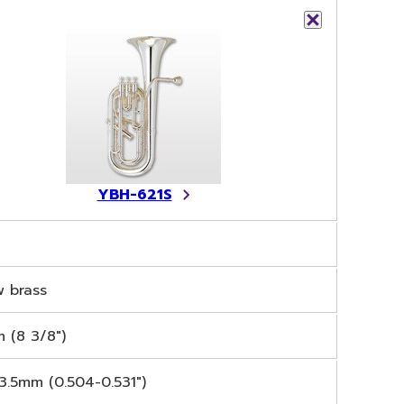
YBH-621S
w brass
 (8 3/8")
13.5mm (0.504-0.531")