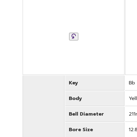
Key
Bb
Body
Yel
Bell Diameter
211
Bore Size
12.