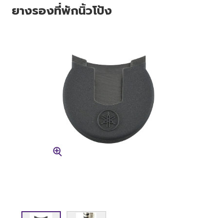
ยางรองที่พักนิ้วโป้ง