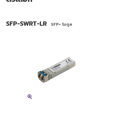
SFP-SWRT-LR
SFP+ โมดูล