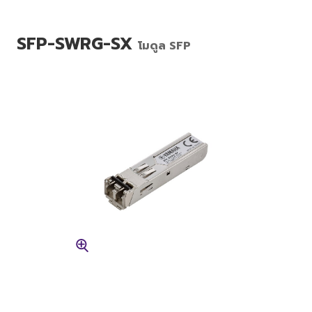
SFP-SWRG-SX
โมดูล SFP