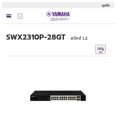
ธุรกิจ
เมนู
SWX2310P-28GT
สวิทช์ L2
เมนู