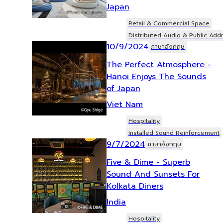
Japan
Retail & Commercial Space
Distributed Audio & Public Add
10/9/2024
ภาษาอังกฤษ
The Perfect Atmosphere -
Hanoi Enjoys The Sounds
of Japan
Viet Nam
Hospitality
Installed Sound Reinforcement
9/7/2024
ภาษาอังกฤษ
Five & Dime - Superb
Sound And Sunsets For
Kolkata Diners
India
Hospitality