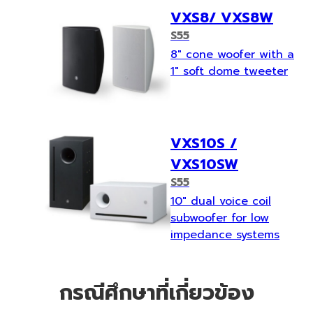
VXS8/ VXS8W
S55
8" cone woofer with a
1" soft dome tweeter
VXS10S /
VXS10SW
S55
10" dual voice coil
subwoofer for low
impedance systems
กรณีศึกษาที่เกี่ยวข้อง