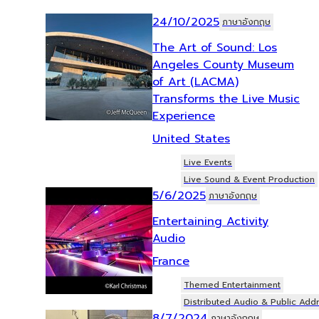
24/10/2025
ภาษาอังกฤษ
The Art of Sound: Los
Angeles County Museum
of Art (LACMA)
Transforms the Live Music
Experience
United States
Live Events
Live Sound & Event Production
5/6/2025
ภาษาอังกฤษ
Entertaining Activity
Audio
France
Themed Entertainment
Distributed Audio & Public Add
8/7/2024
ภาษาอังกฤษ