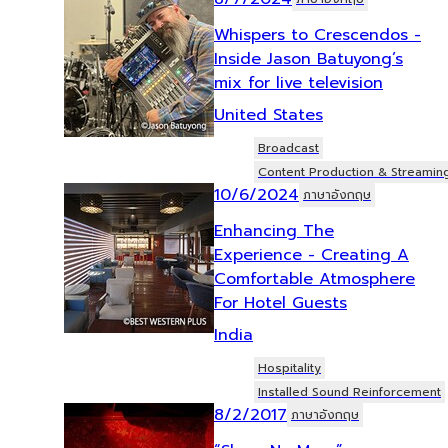
Whispers to Crescendos -
Inside Jason Batuyong’s
mix for live television
United States
Broadcast
Content Production & Streamin
10/6/2024
ภาษาอังกฤษ
Enhancing The
Experience - Creating A
Comfortable Atmosphere
For Hotel Guests
India
Hospitality
Installed Sound Reinforcement
8/2/2017
ภาษาอังกฤษ