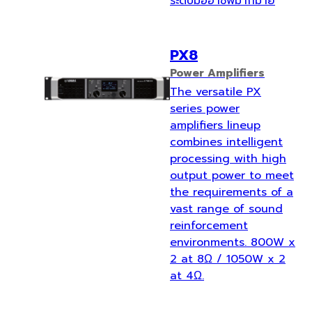
ระดับมืออาชีพมากมาย
PX8
Power Amplifiers
The versatile PX
series power
amplifiers lineup
combines intelligent
processing with high
output power to meet
the requirements of a
vast range of sound
reinforcement
environments. 800W x
2 at 8Ω / 1050W x 2
at 4Ω.