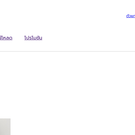
ตัวแ
์โหลด
โปรโมชัน