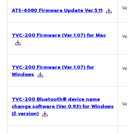
Ver.5.
ATS-4080 Firmware Update Ver.5.11
YVC-200 Firmware (Ver.1.07) for Mac
Ver.1
YVC-200 Firmware (Ver.1.07) for
Ver.1
Windows
YVC-200 Bluetooth® device name
Ver.0
change software (Ver.0.93) for Windows
(β version)