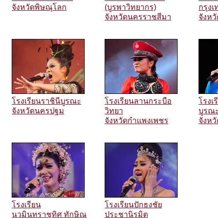
จังหวัดพิษณุโลก
(บูรพาวิทยากร)
กรุงเ
จังหวัดนครราชสีมา
จังหว
โรงเรียนราชินีบูรณะ
โรงเรียนลานกระบือ
โรงเ
จังหวัดนครปฐม
วิทยา
บูรณ
จังหวัดกำแพงเพชร
จังหว
โรงเรียน
โรงเรียนปักธงชัย
นวมินทราชูทิศ ทักษิณ
ประชานิรมิต