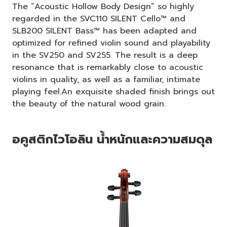
The “Acoustic Hollow Body Design” so highly
regarded in the SVC110 SILENT Cello™ and
SLB200 SILENT Bass™ has been adapted and
optimized for refined violin sound and playability
in the SV250 and SV255. The result is a deep
resonance that is remarkably close to acoustic
violins in quality, as well as a familiar, intimate
playing feel.An exquisite shaded finish brings out
the beauty of the natural wood grain.
อคูสติกไวโอลิน นํ้าหนักและความสมดุล