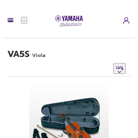
เมนู
VA5S
Viola
เมนู