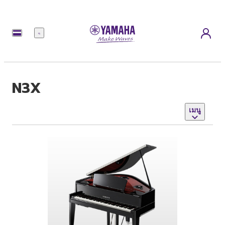
เมนู
N3X
เมนู