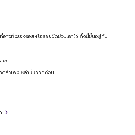
าจทิ้งร่องรอยหรือรอยขีดข่วนเอาไว้ ทั้งนี้ขึ้นอยู่กับ
vier
้ถอดลำโพงเหล่านั้นออกก่อน
ด