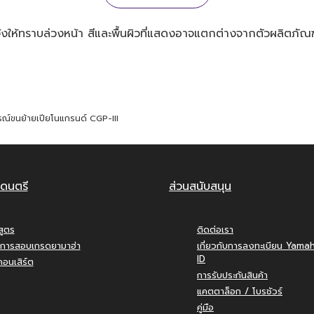
ให้ทราบล่วงหน้า สีและพื้นผิวที่แสดงอาจแตกต่างจากตัวผลิตภัณฑ
รณ์ขนย้ายเปียโนแกรนด์ CGP-III
ดนตรี
ส่วนสนับสนุน
สูตร
ติดต่อเรา
การสอบเกรดยามาฮ่า
เกี่ยวกับการลงทะเบียน Yama
ID
อนเสิร์ต
การรับประกันสินค้า
แคตตาล็อก / โบรชัวร์
คู่มือ