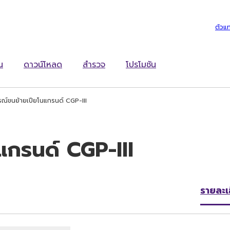
ตัวแ
น
ดาวน์โหลด
สำรวจ
โปรโมชัน
รณ์ขนย้ายเปียโนแกรนด์ CGP-III
แกรนด์ CGP-III
รายละเ