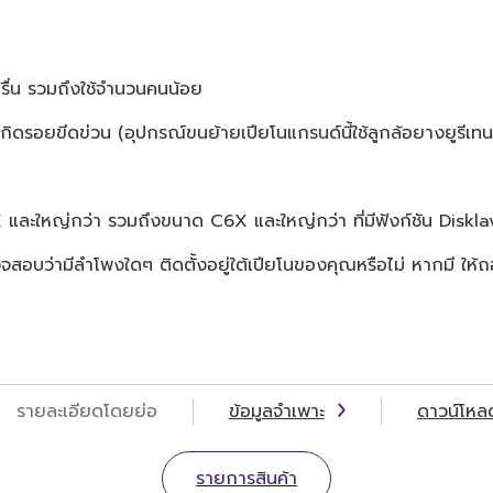
รื่น รวมถึงใช้จำนวนคนน้อย
ดรอยขีดข่วน (อุปกรณ์ขนย้ายเปียโนแกรนด์นี้ใช้ลูกล้อยางยูรีเทนที่อ
 และใหญ่กว่า รวมถึงขนาด C6X และใหญ่กว่า ที่มีฟังก์ชัน Diskla
วจสอบว่ามีลำโพงใดๆ ติดตั้งอยู่ใต้เปียโนของคุณหรือไม่ หากมี ให
รายละเอียดโดยย่อ
ข้อมูลจำเพาะ
ดาวน์โหล
รายการสินค้า