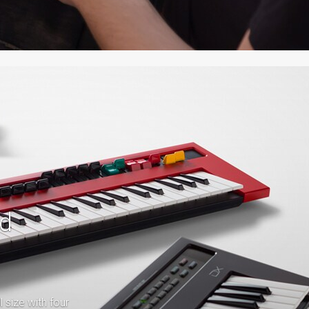
d
l size with four