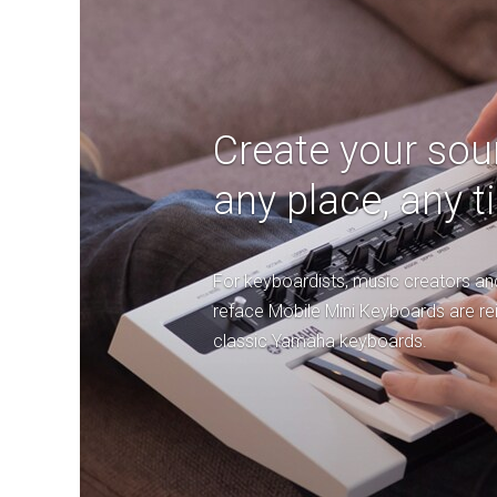
Create your so
any place, any t
For keyboardists, music creators and
reface Mobile Mini Keyboards are re
classic Yamaha keyboards.