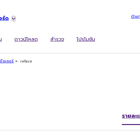
ตัวแ
อร์ด
น
ดาวน์โหลด
สำรวจ
โปรโมชัน
ธิไซเซอร์
reface
รายละเ