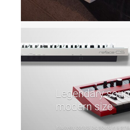
Legendary soun
modern size
Intuitively control big sound in a smal