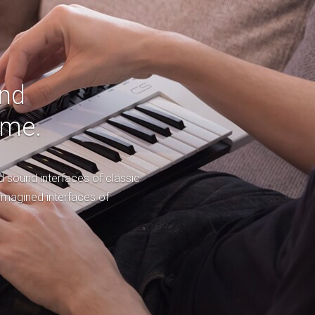
und
ime.
 sound interfaces of classic
imagined interfaces of