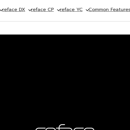
reface DX
reface CP
reface YC
Common Feature