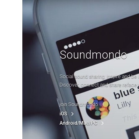
Soundmondo
Social sound sharing: inspire and be 
Discover, connect and share reface 
join Soundmondo
iOS
Android/Mac/PC