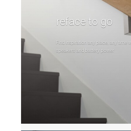
reface to go
Find inspiration any place, any time wi
speakers and battery power