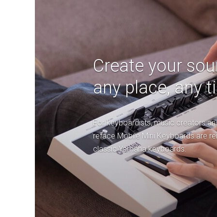
Create your so
any place, any t
For keyboardists, music creators and
reface Mobile Mini Keyboards are re
classic Yamaha keyboards.