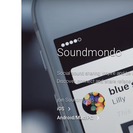
Soundmondo
Social sound sharing: inspire and be 
Discover, connect and share reface 
join Soundmondo
iOS
Android/Mac/PC