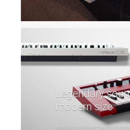
Legendary soun
modern size
Intuitively control big sound in a smal