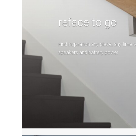
reface to go
Find inspiration any place, any time wi
speakers and battery power