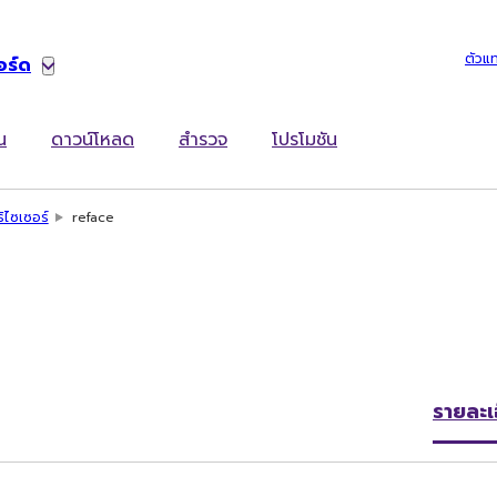
ตัวแ
อร์ด
น
ดาวน์โหลด
สำรวจ
โปรโมชัน
ธิไซเซอร์
reface
รายละเ