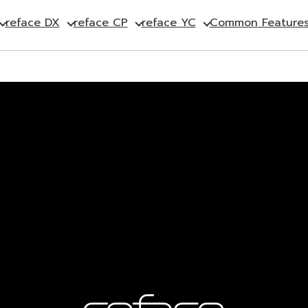
reface DX
reface CP
reface YC
Common Feature