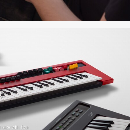
d
l size with four