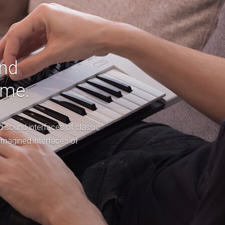
und
ime.
 sound interfaces of classic
imagined interfaces of