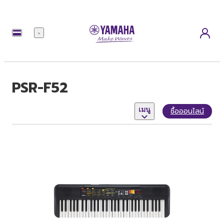
เมนู
PSR-F52
เมนู
ซื้อออนไลน์