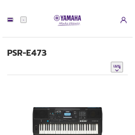
เมนู
PSR-E473
เมนู