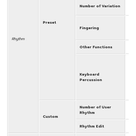
Intr
Number of Variation
Auto
Preset
Aut
Fingering
Cho
Ped
Rhythm
Other Functions
Acc
"Se
Won
Hit 
Keyboard
Dan
Percussion
Stu
Pop
Per
Number of User
48 
Rhythm
Custom
Rhythm Edit
No 