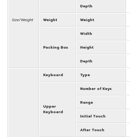
Depth
493
Size/Weight
Weight
Weight
50
Width
1,2
Packing Box
Height
706
Depth
739
Keyboard
Type
Bas
Number of Keys
49
Range
C -
Upper
Keyboard
Initial Touch
Yes
After Touch
Yes