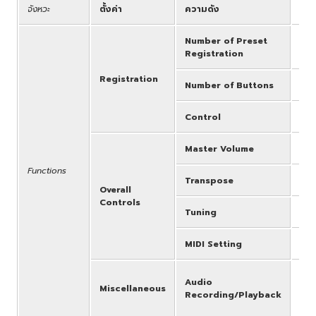
จังหวะ
ตั้งค่า
ความดัง
Rhy
Number of Preset
Reg
Registration
Registration
Number of Buttons
1 U
Control
Shi
Master Volume
Yes
Functions
Transpose
-6 
Overall
Controls
Tuning
A =
MIDI Setting
Yes
Pla
Audio
Miscellaneous
Tem
Recording/Playback
Nam