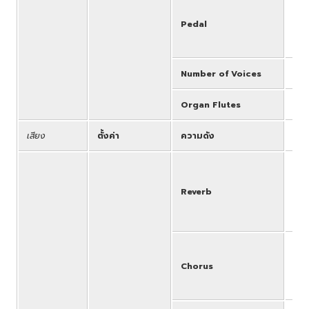
Voi
BAS
Pedal
Ped
but
Number of Voices
540
Organ Flutes
-
เสียง
ตั้งค่า
ความดัง
All
33:
L, 
Reverb
1 -
HA
TUN
24:
4, 
Chorus
CHO
XG 