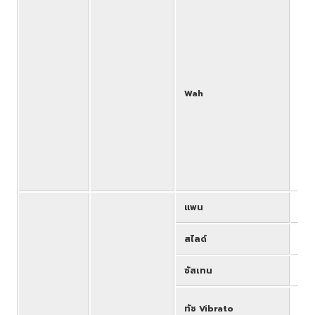
45
TOU
AT 
WH+
WH+
WAH
WH+
Wah
WA
WAH
WAH
XG
TEM
T_A
T_A
แพน
All
สไลด์
LEA
ซัสเทน
Upp
All
ทัช Vibrato
the