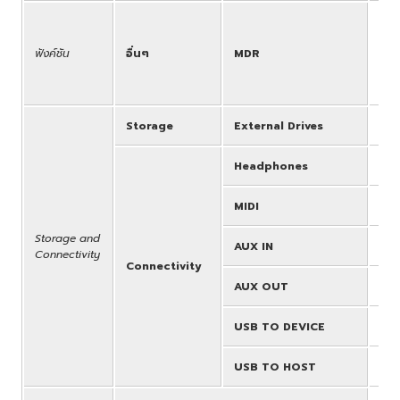
Sea
For
ฟังค์ชัน
อื่นๆ
MDR
(Te
Son
for
Storage
External Drives
USB
Headphones
1
MIDI
MID
Storage and
AUX IN
1 (
Connectivity
Connectivity
AUX OUT
L/L
USB TO DEVICE
2
USB TO HOST
Yes