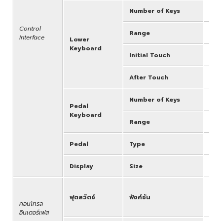
Number of Keys
49
Control
Range
C -
Interface
Lower
Keyboard
Initial Touch
Yes
After Touch
Yes
Number of Keys
20
Pedal
Keyboard
Range
C -
Pedal
Type
Exp
Display
Size
Ful
Lef
ฟุตสวิตช์
ฟังค์ชัน
End
คอนโทรล
Gli
อินเตอร์เฟส