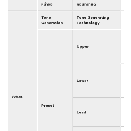
หน้าจอ
คอนทราสต์
Yes
Tone
Tone Generating
AW
Generation
Technology
Voi
WOO
Upper
ORG
- 2
[VO
Voi
WOO
Lower
ORG
- 2
[VO
Voices
Voi
Preset
TRU
Lead
* L
2] 