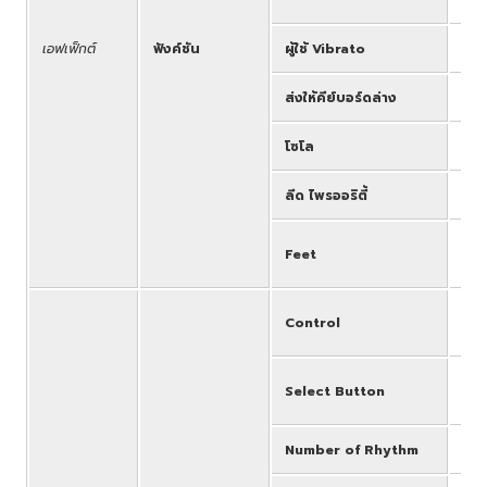
เอฟเฟ็กต์
ฟังค์ชัน
ผู้ใช้ Vibrato
All
ส่งให้คีย์บอร์ดล่าง
LEA
โซโล
LEA
ลีด ไพรออริตี้
LEA
All
Feet
Fee
Sta
Control
La
MAR
Select Button
WOR
Number of Rhythm
368