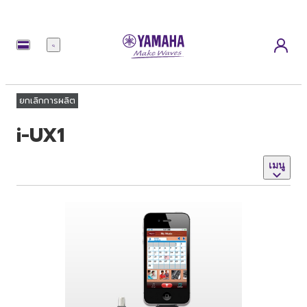
เมนู
ยกเลิกการผลิต
i-UX1
เมนู