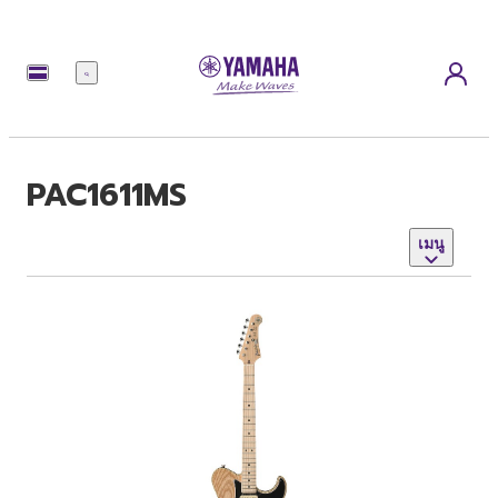
เมนู
PAC1611MS
เมนู