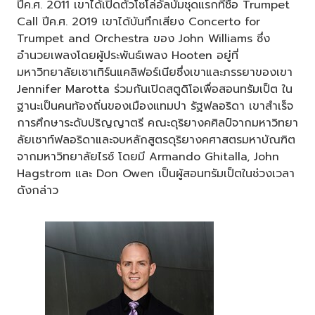
ปีค.ศ. 2011 เขาได้เปิดตัวโซโล่อัลบั้มชุดแรกที่ชื่อ Trumpet
Call ปีค.ศ. 2019 เขาได้บันทึกเสียง Concerto for
Trumpet and Orchestra ของ John Williams ซึ่ง
อำนวยเพลงโดยผู้ประพันธ์เพลง Hooten อยู่ที่
มหาวิทยาลัยเซาเทิร์นแคลิฟอร์เนียซึ่งเขาและภรรยาของเขา
Jennifer Marotta ร่วมกันเปิดสตูดิโอเพื่อสอนทรัมเป็ต ใน
ฐานะเป็นคนท้องถิ่นของเมืองแทมปา รัฐฟลอริดา เขาสำเร็จ
การศึกษาระดับปริญญาตรี คณะดุริยางคศิลป์จากมหาวิทยา
ลัยเซาท์ฟลอริดาและจบหลักสูตรดุริยางคศาสตรมหาบัณฑิต
จากมหาวิทยาลัยไรซ์ โดยมี Armando Ghitalla, John
Hagstrom และ Don Owen เป็นผู้สอนทรัมเป็ตในช่วงเวลา
ดังกล่าว