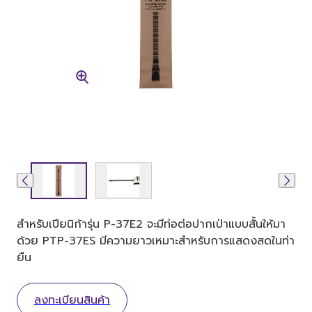
สำหรับเปียนิก้ารุ่น P-37E2 จะมีท่อต่อปากเป่าแบบสั้นให้มา
ด้วย PTP-37ES มีความยาวเหมาะสำหรับการแสดงสดในท่า
ยืน
ลงทะเบียนสินค้า