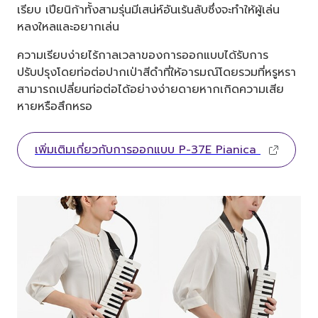
เรียบ เปียนิก้าทั้งสามรุ่นมีเสน่ห์อันเร้นลับซึ่งจะทำให้ผู้เล่น
หลงใหลและอยากเล่น
ความเรียบง่ายไร้กาลเวลาของการออกแบบได้รับการ
ปรับปรุงโดยท่อต่อปากเป่าสีดำที่ให้อารมณ์โดยรวมที่หรูหรา
สามารถเปลี่ยนท่อต่อได้อย่างง่ายดายหากเกิดความเสีย
หายหรือสึกหรอ
เพิ่มเติมเกี่ยวกับการออกแบบ P-37E Pianica