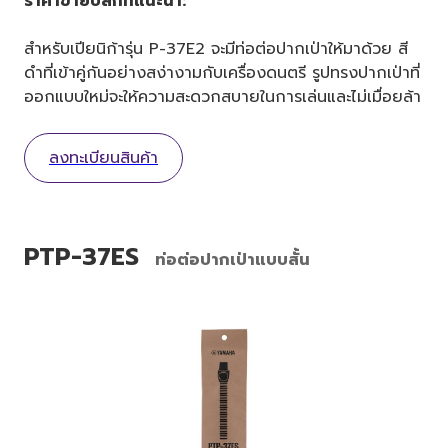
ราคาขายปลีกที่แนะนำ:
สำหรับเปียนิก้ารุ่น P-37E2 จะมีท่อต่อปากเป่าให้มาด้วย สี
ดำที่เข้าคู่กันอย่างสง่างามกับเครื่องดนตรี รูปทรงปากเป่าที่
ออกแบบใหม่จะให้ความสะดวกสบายในการเล่นและไม่เมื่อยล้า
ลงทะเบียนสินค้า
PTP-37ES
ท่อต่อปากเป่าแบบสั้น