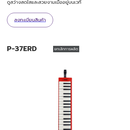
ดูสว่างสดใสและสวยงามเมื่ออยู่บนเวที
ลงทะเบียนสินค้า
P-37ERD
ยกเลิกการผลิต