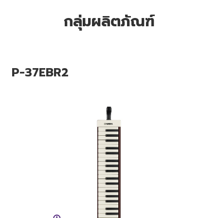
กลุ่มผลิตภัณฑ์
P-37EBR2