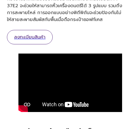
37E2 จะช่วยให้สามารถหิ้วเครื่องดนตรีได้ 3 รูปแบบ รวมถึง
การสะพายไหล่ การออกแบบอย่างพิถีพิถันจะช่วยป้องกันไม่
ให้สายสะพายสัมผัสกับพื้นเมื่อถือกระเป๋าซอฟท์เคส
ลงทะเบียนสินค้า