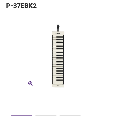
P-37EBK2