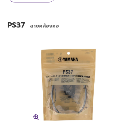
PS37
สายคล้องคอ