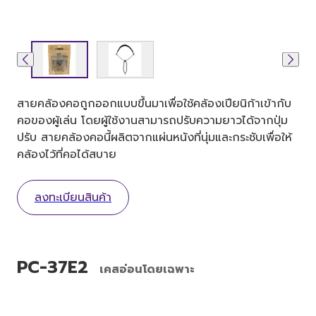
สายคล้องคอถูกออกแบบขึ้นมาเพื่อใช้คล้องเปียนิก้าเข้ากับ
คอของผู้เล่น โดยผู้ใช้งานสามารถปรับความยาวได้จากปุ่ม
ปรับ สายคล้องคอนี้ผลิตจากแผ่นหนังที่นุ่มและกระชับเพื่อให้
คล้องไว้ที่คอได้สบาย
ลงทะเบียนสินค้า
PC-37E2
เคสอ่อนโดยเฉพาะ