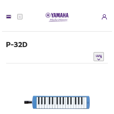
เมนู
P-32D
เมนู