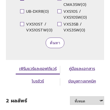
CMA3SW(0)
UB-DXR8(0)
VXS10S /
VXS10SW(0)
VXS10ST /
VXS3SB /
VXS10STW(0)
VXS3SW(0)
ค้นหา
เฟิร์มแวร์และซอฟต์แวร์
คู่มือและเอกสาร
โบรชัวร์
ข้อมูลทางเทคนิค
2
ผลลัพธ์