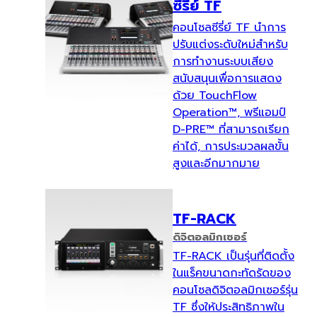
ซีรี่ย์ TF
คอนโซลซีรี่ย์ TF นำการ
ปรับแต่งระดับใหม่สำหรับ
การทำงานระบบเสียง
สนับสนุนเพื่อการแสดง
ด้วย TouchFlow
Operation™, พรีแอมป์
D-PRE™ ที่สามารถเรียก
ค่าได้, การประมวลผลขั้น
สูงและอีกมากมาย
TF-RACK
ดิจิตอลมิกเซอร์
TF-RACK เป็นรุ่นที่ติดตั้ง
ในแร็คขนาดกะทัดรัดของ
คอนโซลดิจิตอลมิกเซอร์รุ่น
TF ซึ่งให้ประสิทธิภาพใน