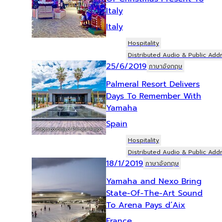
Italy
Italy
Hospitality
Distributed Audio & Public Add
25/6/2019
ภาษาอังกฤษ
Palmeral Resort Delivers
Days To Remember With
Yamaha
Spain
Hospitality
Distributed Audio & Public Add
18/1/2019
ภาษาอังกฤษ
Yamaha and Nexo Bring
State-Of-The-Art Sound
To Arena Pays d’Aix
France