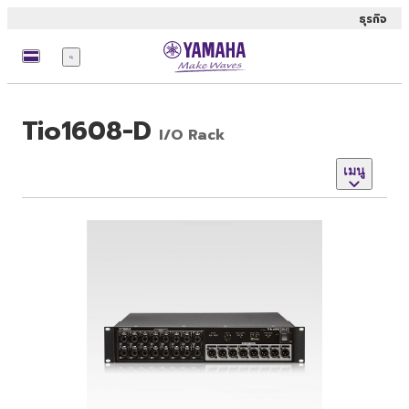
ธุรกิจ
เมนู
Tio1608-D
I/O Rack
เมนู