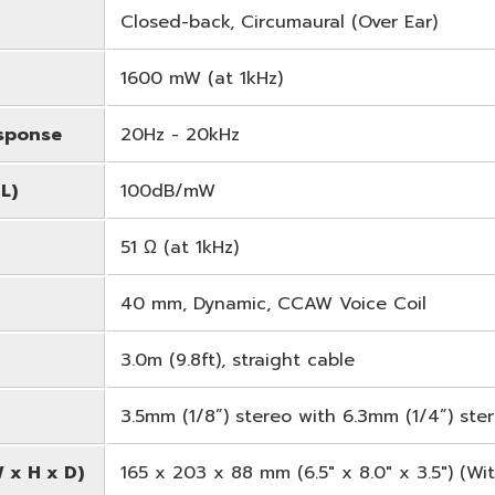
Closed-back, Circumaural (Over Ear)
1600 mW (at 1kHz)
sponse
20Hz - 20kHz
L)
100dB/mW
51 Ω (at 1kHz)
40 mm, Dynamic, CCAW Voice Coil
3.0m (9.8ft), straight cable
3.5mm (1/8”) stereo with 6.3mm (1/4”) ste
 x H x D)
165 x 203 x 88 mm (6.5" x 8.0" x 3.5") (W