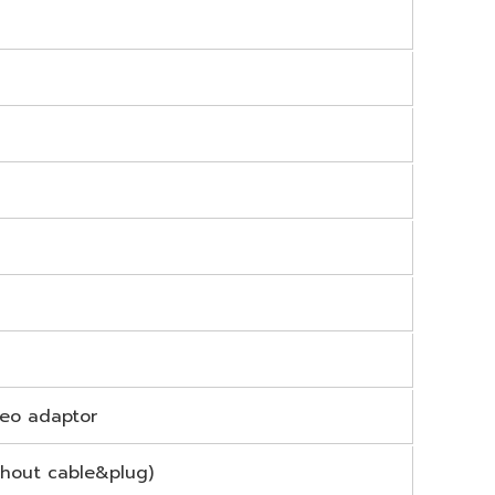
reo adaptor
ithout cable&plug)