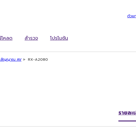
ตัวแ
์โหลด
สำรวจ
โปรโมชัน
ับสัญญาณ AV
RX-A2080
รายละเ