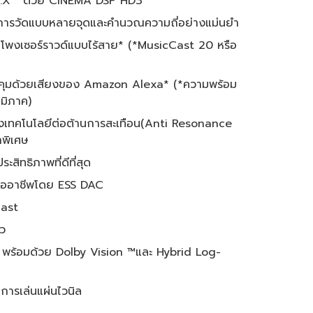
:X™ ด้วย CINEMA DSP HD3
การวัดแบบหลายจุดและคำนวณความถี่อย่างแม่นยำ
โพงเซอร์ราวด์แบบไร้สาย* (*MusicCast 20 หรือ
บคุมด้วยเสียงของ Amazon Alexa* (*ความพร้อม
มิภาค)
้งเทคโนโลยีต่อต้านการสะเทือน(Anti Resonance
ขาพิเศษ
ระสิทธิภาพที่ดีที่สุด
บมืออาชีพโดย ESS DAC
Cast
ัว
 พร้อมด้วย Dolby Vision ™และ Hybrid Log-
การเล่นแผ่นไวนิล