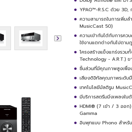
Dolby Atmos® และ DTS
YPAO™-R.S.C ด้วย 3D, 
ความสามารถในการเพิ่มลำ
MusicCast 50)
ความเข้ากันได้กับการคว
ใช้งานแตกต่างกันไปตามภู
โครงสร้างแข็งแกร่งรวมทั
Technology - A.R.T.) 
ชิ้นส่วนที่มีคุณภาพสูงเพื่อป
เสียงดิจิทัลคุณภาพระดั
เทคโนโลยีมัลติรูม Music
มีบริการสตรีมมิ่งเพลงในต
HDMI® (7 เข้า / 3 ออก)
Gamma
อินพุทแบบ Phono สำหรับ