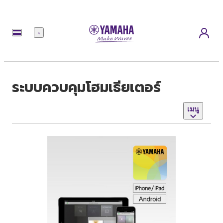
เมนู
ระบบควบคุมโฮมเธียเตอร์
เมนู